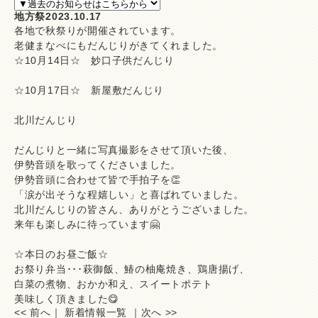
地方祭
2023.10.17
各地で秋祭りが開催されています。
老健まなべにもだんじりがきてくれました。
☆10月14日☆ 妙口子供だんじり
☆10月17日☆ 新屋敷だんじり
北川だんじり
だんじりと一緒に写真撮影をさせて頂いた後、
伊勢音頭を歌ってくださいました。
伊勢音頭に合わせて皆で手拍子を👏
「涙が出そうな程嬉しい」と喜ばれていました。
北川だんじりの皆さん、ありがとうございました。
来年も楽しみに待っています🤗
☆本日のお昼ご飯☆
お祭り弁当･･･萩御飯、鰆の柚庵焼き、鶏唐揚げ、
白菜の煮物、おかか和え、スイートポテト
美味しく頂きました😋
<< 前へ
｜
新着情報一覧
｜
次へ >>